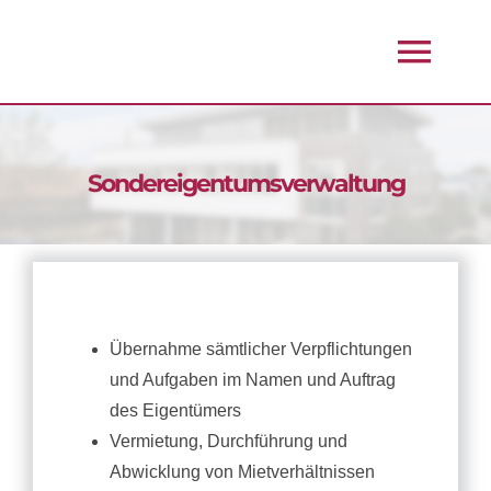
Zum
Inhalt
Togg
springen
Navi
Start
Sondereigentumsverwaltung
Über Uns
Immobilienverwaltung
Übernahme sämtlicher Verpflichtungen
Immobilienverkauf
und Aufgaben im Namen und Auftrag
des Eigentümers
Kundenportal
Vermietung, Durchführung und
Abwicklung von Mietverhältnissen