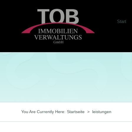
Zum
Inhalt
springen
Start
You Are Currently Here
:
Startseite
>
leistungen